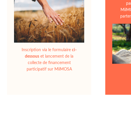
pa
MiiMO
parten
Inscription via le formulaire
ci-
dessous
et lancement de la
collecte de financement
participatif sur MiiMOSA