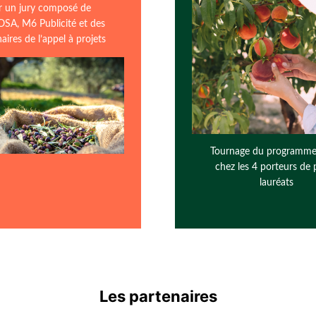
r un jury composé de
SA, M6 Publicité et des
aires de l’appel à projets
Tournage du programme
chez les 4 porteurs de 
lauréats
Les partenaires